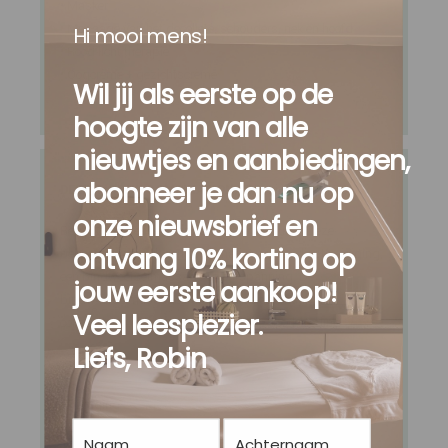
• Masker
• Massage van het decolleté, schouders, nek en hoofd
Hi mooi mens!
• Rood licht therapie
• Oogcrème + gezichtscrème
Wil jij als eerste op de
hoogte zijn van alle
nieuwtjes en aanbiedingen,
abonneer je dan nu op
DEEP TISSUE COMBINATION
| 90 minuten | €150,-
onze nieuwsbrief en
Ben jij geïnteresseerd in een stralende huid? Deze
ontvang 10% korting op
behandeling biedt een combinatie van een dieptereiniging,
een bindweefselmassage en ontspanning. De
jouw eerste aankoop!
bindweefselmassage stimuleert de aanmaak van
Veel leesplezier.
collageen en elastine en stimuleert de doorbloeding.
Liefs, Robin
• Reiniging
• Exfoliant