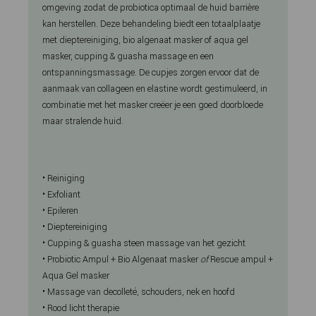
omgeving zodat de probiotica optimaal de huid barrière
kan herstellen. Deze behandeling biedt een totaalplaatje
met dieptereiniging, bio algenaat masker of aqua gel
masker, cupping & guasha massage en een
ontspanningsmassage. De cupjes zorgen ervoor dat de
aanmaak van collageen en elastine wordt gestimuleerd, in
combinatie met het masker creëer je een goed doorbloede
maar stralende huid.
• Reiniging
• Exfoliant
• Epileren
• Dieptereiniging
• Cupping & guasha steen massage van het gezicht
• Probiotic Ampul + Bio Algenaat masker
of
Rescue ampul +
Aqua Gel masker
• Massage van decolleté, schouders, nek en hoofd
• Rood licht therapie