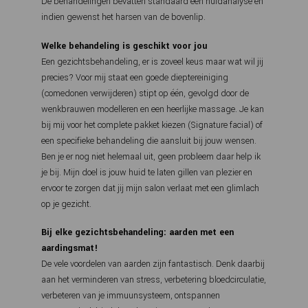
De behandelingen bevatten standaard een huidanalyse en
indien gewenst het harsen van de bovenlip.
Welke behandeling is geschikt voor jou
Een gezichtsbehandeling, er is zoveel keus maar wat wil jij
precies? Voor mij staat een goede dieptereiniging
(comedonen verwijderen) stipt op één, gevolgd door de
wenkbrauwen modelleren en een heerlijke massage. Je kan
bij mij voor het complete pakket kiezen (Signature facial) of
een specifieke behandeling die aansluit bij jouw wensen.
Ben je er nog niet helemaal uit, geen probleem daar help ik
je bij. Mijn doel is jouw huid te laten gillen van plezier en
ervoor te zorgen dat jij mijn salon verlaat met een glimlach
op je gezicht.
Bij elke gezichtsbehandeling: aarden met een
aardingsmat!
De vele voordelen van aarden zijn fantastisch. Denk daarbij
aan het verminderen van stress, verbetering bloedcirculatie,
verbeteren van je immuunsysteem, ontspannen