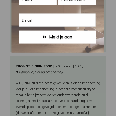
• Epileren
• Dieptereiniging
• Bindweefselmassage van het gezicht
• Masker
• Massage van decolleté, schouders, nek en hoofd
• Rood licht therapie
Meld je aan
• Oogcrème + gezichtscrème
PROBIOTIC SKIN FOOD |
90 minuten | €165,-
of
Barrier Repair Duo behandeling
|
Wil jij jouw huid een boost geven, dan is dit de behandeling
voor jou! Deze behandeling is geschikt voor elk huidtype
maar is het bijzonder voor de ouder wordende huid,
eczeem, acne of rosacea huid. Deze behandeling bevat
levende probiotica gevolgd door een bio algenaat masker
(dit werkt afsluitend) dat zorgt voor een zuurstofvrije