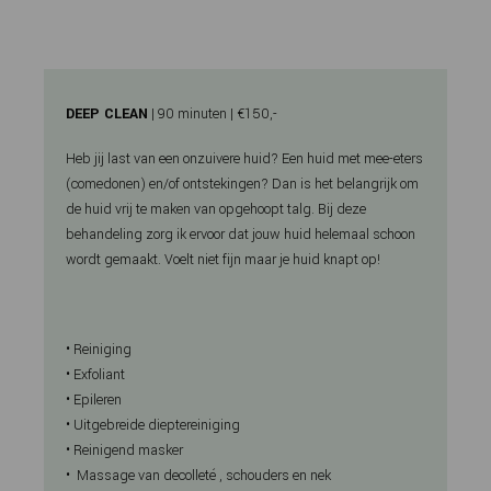
DEEP CLEAN
| 90 minuten | €150,-
Heb jij last van een onzuivere huid? Een huid met mee-eters
(comedonen) en/of ontstekingen? Dan is het belangrijk om
de huid vrij te maken van opgehoopt talg. Bij deze
behandeling zorg ik ervoor dat jouw huid helemaal schoon
wordt gemaakt. Voelt niet fijn maar je huid knapt op!
• Reiniging
• Exfoliant
• Epileren
• Uitgebreide dieptereiniging
• Reinigend masker
• Massage van decolleté , schouders en nek