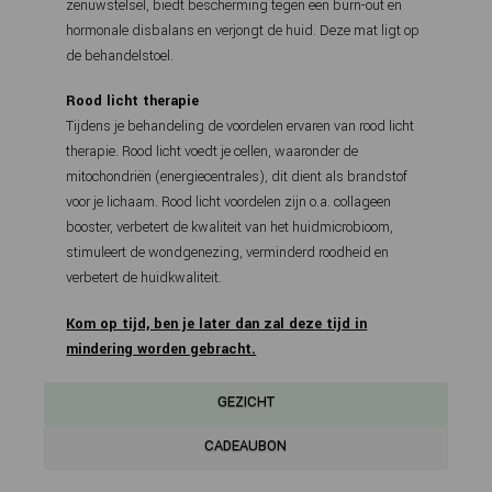
zenuwstelsel, biedt bescherming
tegen een burn-out en
hormonale disbalans en verjongt de huid. Deze mat ligt op
de behandelstoel.
Rood licht therapie
Tijdens je behandeling de voordelen ervaren van rood licht
therapie. Rood licht voedt je cellen, waaronder de
mitochondriën (energiecentrales), dit dient als brandstof
voor je lichaam. Rood licht voordelen zijn o.a. collageen
booster, verbetert de kwaliteit van het huidmicrobioom,
stimuleert de wondgenezing, verminderd roodheid en
verbetert de huidkwaliteit.
Kom op tijd, ben je later dan zal deze tijd in
mindering worden gebracht.
GEZICHT
CADEAUBON