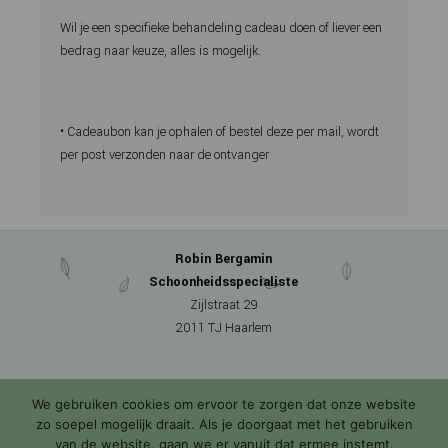
Wil je een specifieke behandeling cadeau doen of liever een
bedrag naar keuze, alles is mogelijk.
• Cadeaubon kan je ophalen of bestel deze per mail, wordt
per post verzonden naar de ontvanger
Robin Bergamin
Schoonheidsspecialiste
Zijlstraat 29
2011 TJ Haarlem
We gebruiken cookies om ervoor te zorgen dat onze website
Telefoon
zo soepel mogelijk draait. Als je doorgaat met het gebruiken
06-52718840
van de website, gaan we er vanuit dat ermee instemt.